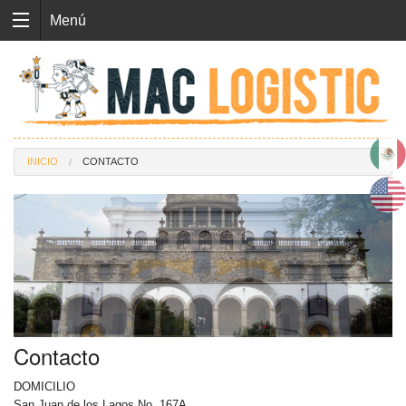
Menú
INICIO
CONTACTO
Contacto
DOMICILIO
San Juan de los Lagos No. 167A